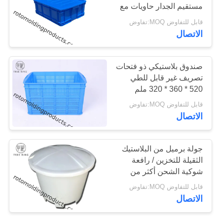
مستقيم الجدار حاويات مع
الموقع
الأغطية 500 * 380 *
قابل للتفاوض MOQ:تفاوض
180MM
34
الاتصال
PRIVACY
خزانات طلاء روتو
POLICY
صندوق بلاستيكي ذو فتحات
المخصصة
تصريف غير قابل للطي
520 * 360 * 320 ملم
للتخزين
قابل للتفاوض MOQ:تفاوض
الاتصال
31
جولة برميل من البلاستيك
فتح أعلى خزان
الثقيلة للتخزين / رافعة
شوكية الشحن أكثر من
أسطواني
100 جالون
قابل للتفاوض MOQ:تفاوض
الاتصال