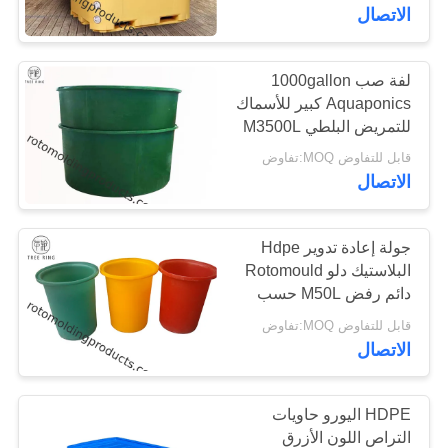
جولة
الاتصال
في
المعمل
لفة صب 1000gallon
48
Aquaponics كبير للأسماك
خزان الجرعات
للتمريض البلطي M3500L
مراقبة
قابل للتفاوض MOQ:تفاوض
الكيميائية
الجودة
الاتصال
اتصل
جولة إعادة تدوير Hdpe
البلاستيك دلو Rotomould
بنا
دائم رفض M50L حسب
33
الطلب
قابل للتفاوض MOQ:تفاوض
اليورو التراص
اطلب
الاتصال
اقتباس
الحاويات
HDPE اليورو حاويات
خريطة
التراص اللون الأزرق