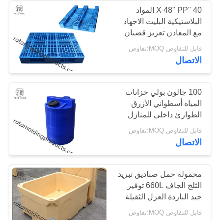
40 "X 48" PP المواد
البلاستيكية البليت الاجهاد
20
مع المعادن تعزيز قضبان
Aquaponic ينمو
1000KG رف لمستودع
قابل للتفاوض MOQ:تفاوض
الاتصال
السرير
100 جالون بولي خزانات
المياه أسطواني الأزرق
الطوارئ داخلي للمنازل
13
قابل للتفاوض MOQ:تفاوض
الاتصال
خزان IBC
محمولة حمل صناديق تبريد
الثلج الجاف 660L توفير
جيد الباردة العزل الثقيلة
قابل للتفاوض MOQ:تفاوض