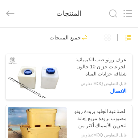
Treering
Plastics
CO.,
المنتجات
ltd.
All
Rights
Reserved.
الصفحة
43
جميع المنتجات
الرئيسية
منتجات Rotomolding
عرف روتو صب الكيميائية
منتجات
الجرعات خزان 10 جالون
شفافة خزانات المياه
أشرطة
البلاستيكية
قابل للتفاوض MOQ:تفاوض
الاتصال
فيديو
61
معلومات
الصناعية الجليد برودة روتو
شاحنة بوكس ​​بوكس
مصبوب برودة مربع إهانة
عنا
لتخزين الأسماك أكثر من
300quart
قابل للتفاوض MOQ:تفاوض