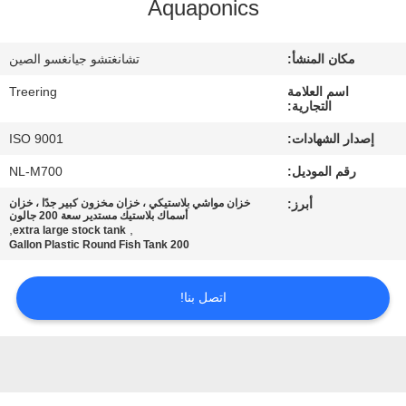
Aquaponics
جولة
في
مكان المنشأ:
تشانغتشو جيانغسو الصين
المعمل
اسم العلامة
Treering
التجارية:
مراقبة
إصدار الشهادات:
ISO 9001
الجودة
رقم الموديل:
NL-M700
أبرز:
خزان مواشي بلاستيكي ، خزان مخزون كبير جدًا ، خزان
اتصل
أسماك بلاستيك مستدير سعة 200 جالون
,
,
extra large stock tank
200 Gallon Plastic Round Fish Tank
بنا
اتصل بنا!
اطلب
اقتباس
خريطة