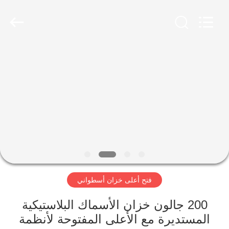
Treering
Plastics
CO.,
ltd.
All
Rights
Reserved.
الصفحة
الرئيسية
منتجات
أشرطة
فيديو
فتح أعلى خزان أسطواني
معلومات
عنا
200 جالون خزان الأسماك البلاستيكية
المستديرة مع الأعلى المفتوحة لأنظمة