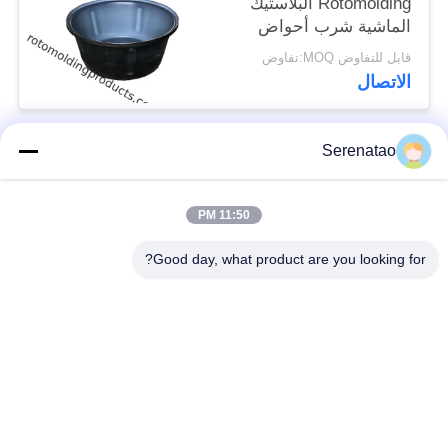
Rotomolding البلاستيك
الماشية شرب أحواض
جولة خزان البلاستيك
قابل للتفاوض MOQ:تفاوض
الأسهم 80L
الاتصال
Serenatao
فئات شعبية
جميع
11:50 PM
منتجات Rotomolding
شاحنة بوكس ​​بوكس
Good day, what product are you looking for?
خزان الجرعات
اليورو التراص الحاويات
الكيميائية
خزانات طلاء روتو
فتح أعلى خزان
المخصصة
أسطواني