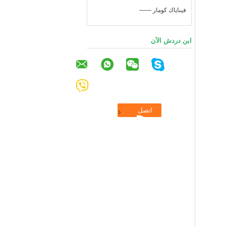
—— فيناياك كومار
ابن دردش الآن