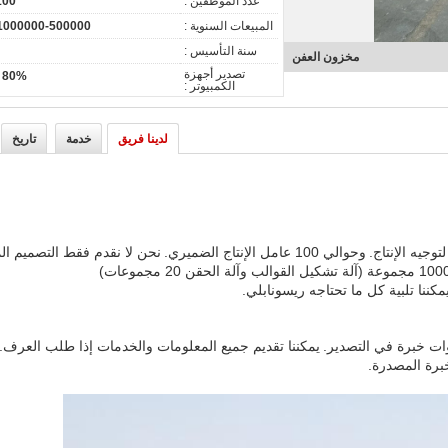
عدد الموظفين :
00~150
المبيعات السنوية :
500000-USD 1000000
سنة التأسيس :
مخزون العفن
تصدير أجهزة
80% - 90%
الكمبيوتر :
لدينا فريق
خدمة
تاريخ
وحوالي 100 عامل الإنتاج الضميري.
نحن لا نقدم فقط التصميم ال
مكننا
تلبية كل ما تحتاجه ريسونابلي.
يمكننا تقديم جميع المعلومات والخدمات إذا طلب العرف.
برة المصدرة.