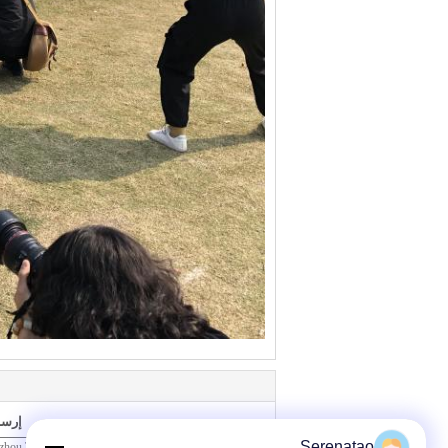
إرسا
Serenatao