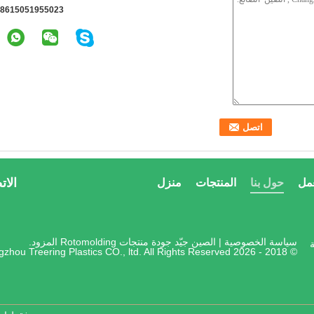
8615051955023
الات
مل
حول بنا
المنتجات
منزل
سياسة الخصوصية
| الصين جيّد جودة منتجات Rotomolding المزود.
ة
© 2018 - 2026 Changzhou Treering Plastics CO., ltd. All Rights Reserved.