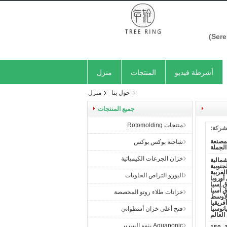
أشرطة فيديو
المنتجات
منزل
حول بنا
منزل
جميع المنتجات
منتجات Rotomolding
شركة:
مصنعة
شاحنة بوكس ​​بوكس
الجملة
خزان الجرعات الكيميائية
شمالية
جنوبية
الغربية
اليورو التراص الحاويات
وروبا
 آسيا
 آسيا
خزانات طلاء روتو المخصصة
لأوسط
أفريقيا
انوسيا
فتح أعلى خزان أسطواني
العالم
Aquaponic ينمو السرير