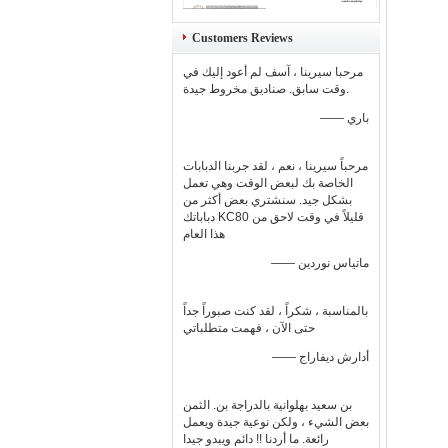
Customers Reviews
مرحبا سيرينا ، آسف لم أعود إليك في
وقت سابق. صناديق مخروط جيدة.
—— باري
مرحباً سيرينا ، نعم ، لقد جربنا الدبابات
الخاصة بك لبعض الوقت وهي تعمل
بشكل جيد. سنشتري بعض أكثر من
دباباتك KC80 قليلاً في وقت لاحق من
هذا العام
—— ماتياس نوردين
بالمناسبة ، شكراً ، لقد كنت صبوراً جداً
حتى الآن ، فهمت متطلباتي
—— أدارش ديفاراج
بن سعيد بهلوانية بالدراجة بن. الثمن
بعض الشيء ، ولكن نوعية جيدة ويعمل
رائعة. ما أردنا !! دائم ويبدو جيدا