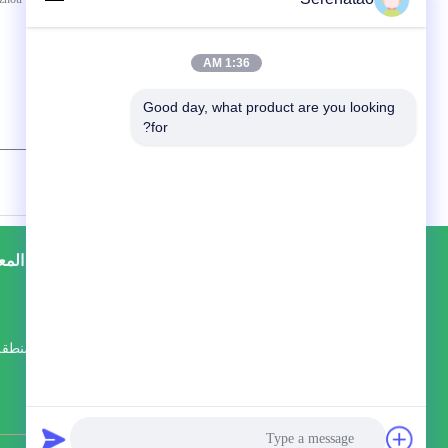
1:36 AM
Good day, what product are you looking 
for?
/ 3000)
0
(
خريطة الموقع
إتصال
جولة في المع
B3-1012، رقم 1590 طريق لونغ جين، منطق
شينبي، تشانغتشو، جيانغسو، الصين
serena@cztreering.com
موقع الجوال