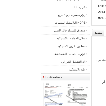
1
خزان IBC
2013
روتو مصبوب برودة مربع
HDPE البلاستيك المنصات
صندوق بلاستيك قابل للطي
مقدمة
سلال القمامة البلاستيكية
صناديق تخزين بلاستيكية
قوارب التجديف البلاستيكية
مجاني ،
آلة التشكيل الدوراني
علبة بلاستيكية
Certifications
أي