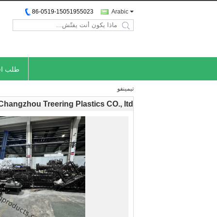
86-0519-15051955023
Arabic
search
طلب اق
تيمينفو
Changzhou Treering Plastics CO., ltd