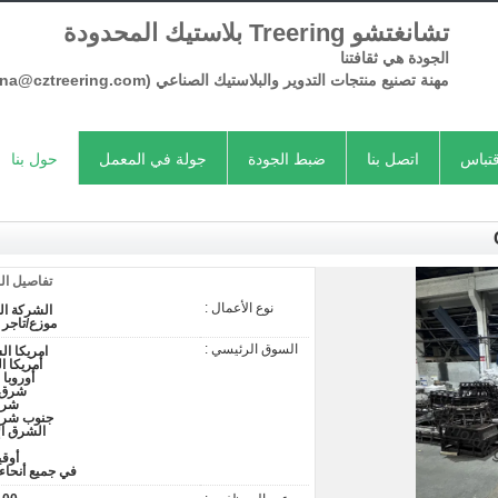
تشانغتشو Treering بلاستيك المحدودة
الجودة هي ثقافتنا
مهنة تصنيع منتجات
التدوير
والبلاستيك الصناعي
(Serena@cztreering.com)
تباس
اتصل بنا
ضبط الجودة
جولة في المعمل
حول بنا
تفاصيل ال
نوع الأعمال :
الشركة ال
موزع/تاجر 
السوق الرئيسي :
امريكا ال
أمريكا ال
أوروبا 
شرق أ
شرق
جنوب شرق
الشرق ا
أوقي
في جميع أنحاء 