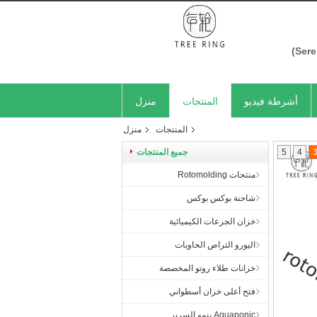
أشرطة فيديو
المنتجات
منزل
المنتجات
منزل
4
5
جميع المنتجات
منتجات Rotomolding
شاحنة بوكس ​​بوكس
خزان الجرعات الكيميائية
اليورو التراص الحاويات
خزانات طلاء روتو المخصصة
فتح أعلى خزان أسطواني
Aquaponic ينمو السرير