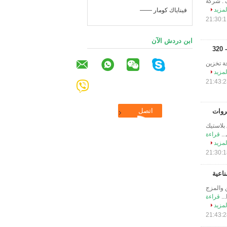
يع الحاويات للسوبر ماركت ، تخزين المنزل 600 * 400 * 340 وصف : شركة
لمزيد
—— فيناياك كومار
ابن دردش الآن
صناديق التخزين التراص 600-320 خاصية : قدرة التحميل 60L مساحة تخزين
لمزيد
ضروات
اكهة 600 * 400 * 290 وصف : صندوق بلاستيك
قراءة
لمزيد
ل للطي للتخزين والمزج
قراءة
لمزيد