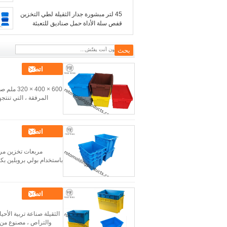
* 420 * 145
45 لتر مبشورة جدار الثقيلة لطي التخزين
قفص سلة الأداة حمل صناديق للتعبئة
اتصل
600 × 00
المرفقة ، التي تنتجها Norma بواسطة تقنية الحقن ، باستخدام عالية الكثافة Plyethylene (HDPE
اتصل
باستخدام بولي بروبلين بكر
اتصل
والتراص ، مصنوع من قبل Injstion مصبوب hihg Polythylene ، يمكن أن يكون توفير