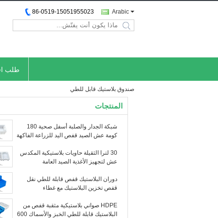
86-0519-15051955023
Arabic
search
طلب اق
صندوق بلاستيك قابل للطي
المنتجات
شبكة الجدار والصلبة أسفل صحية 180
كومة عش الصيد قفص اليد للزراعة الفاكهة
30 لترا الثقيلة حاويات بلاستيكية المكدس
عش لتجهيز الأغذية الصيد العامة
دوران البلاستيك قفص قابلة للطي نقل
قفص تخزين البلاستيك مع غطاء
HDPE صواني بلاستيكية مثقبة قفص من
البلاستيك قابلة للطي الخبز والأسماك 600