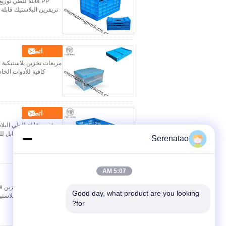
تريفرين البلاستيك قابلة
اتصل
كافية للأدوات الخاصة 
اتصل
قابل للطي قابل للطي (قابل للانهيار) mm 55L ، deal
Serenatao
5:07 AM
اتصل
Good day, what product are you looking 
غطاء تعلق قفص بلاستيك قابل للطي مرفقة: 6 مم × 400 مم × 
for?