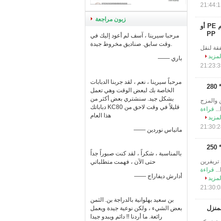
زبون مراجعة
سلال التخزين البلاستيكية القابلة لإعادة التدوير الكبيرة 30l 600 * 400 * 180 مم PE أو
PP
مرحبا سيرينا ، آسف لم أعود إليك في
وقت سابق. صناديق مخروط جيدة.
 قفص ، صفقة لنقل
لمزيد
—— باري
مرحباً سيرينا ، نعم ، لقد جربنا الدبابات
الخاصة بك لبعض الوقت وهي تعمل
بشكل جيد. سنشتري بعض أكثر من
ل للطي للتخزين والمزج
دباباتك KC80 قليلاً في وقت لاحق من
قراءة
هذا العام
لمزيد
—— ماتياس نوردين
بالمناسبة ، شكراً ، لقد كنت صبوراً جداً
خدمة 600 * 400 * 250 وصف : شركة تريفرين
حتى الآن ، فهمت متطلباتي
..
قراءة
—— أدارش ديفاراج
لمزيد
بن سعيد بهلوانية بالدراجة بن. الثمن
بعض الشيء ، ولكن نوعية جيدة ويعمل
رائعة. ما أردنا !! دائم ويبدو جيدا