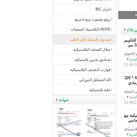
خزان IBC
HDPE صواني بلاستيكية مثقبة قفص من البلاستيك قابلة للطي الخبز والأسماك 600 * 420 * 145
روتو مصبوب برودة مربع
HDPE البلاستيك المنصات
ي
(50)
صندوق بلاستيك قابل للطي
للتكويم
سلال القمامة البلاستيكية
ع الأغطية
لمزيد
صناديق تخزين بلاستيكية
قوارب التجديف البلاستيكية
مربعات مربعة لصناديق بلاستيكية مربعة الشكل مع اغطية طعام الصف 505 * 410 * 320
آلة التشكيل الدوراني
مادي
علبة بلاستيكية
اص والتعشي الثقيلة
لمزيد
شهادة
يكية مع
انبي
 البلاستيكية
لمزيد