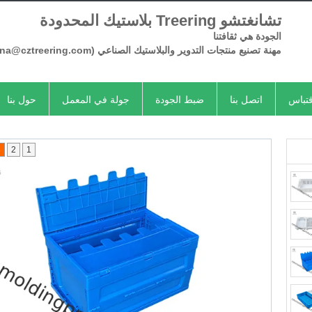
تشانغتشو Treering بلاستيك المحدودة
الجودة هي ثقافتنا
مهنة تصنيع منتجات
التدوير
والبلاستيك الصناعي
(Serena@cztreering.com)
تباس
اتصل بنا
ضبط الجودة
جولة في المعمل
حول بنا
3
2
1