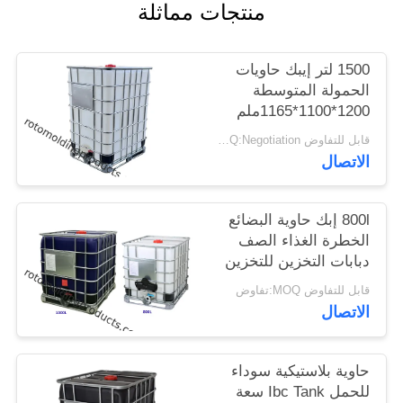
منتجات مماثلة
الموقع
1500 لتر إيبك حاويات
PRIVACY
الحمولة المتوسطة
POLICY
1200*1100*1165ملم
لتخزين ونقل المواد
قابل للتفاوض MOQ:Negotiation
الكيميائية
الاتصال
800l إبك حاوية البضائع
الخطرة الغذاء الصف
دبابات التخزين للتخزين
والنقل
قابل للتفاوض MOQ:تفاوض
الاتصال
حاوية بلاستيكية سوداء
للحمل Ibc Tank سعة