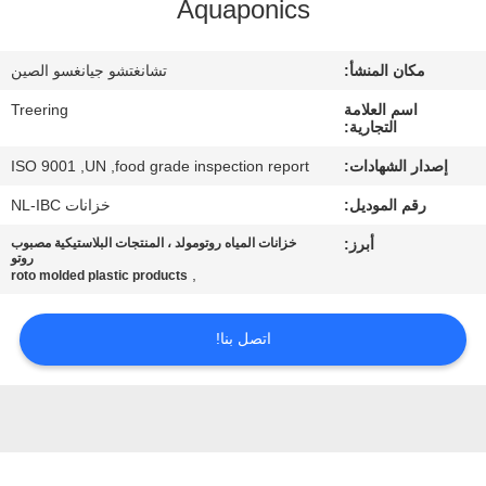
Aquaponics
جولة
في
مكان المنشأ:
تشانغتشو جيانغسو الصين
المعمل
اسم العلامة
Treering
التجارية:
مراقبة
إصدار الشهادات:
ISO 9001 ,UN ,food grade inspection report
الجودة
رقم الموديل:
خزانات NL-IBC
أبرز:
خزانات المياه روتومولد ، المنتجات البلاستيكية مصبوب
اتصل
روتو
,
roto molded plastic products
بنا
اتصل بنا!
اطلب
اقتباس
خريطة