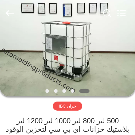
Treering
Plastics
CO.,
ltd.
All
Rights
Reserved.
الصفحة
الرئيسية
منتجات
أشرطة
فيديو
خزان IBC
معلومات
عنا
500 لتر 800 لتر 1000 لتر 1200 لتر
بلاستيك خزانات اي بي سي لتخزين الوقود