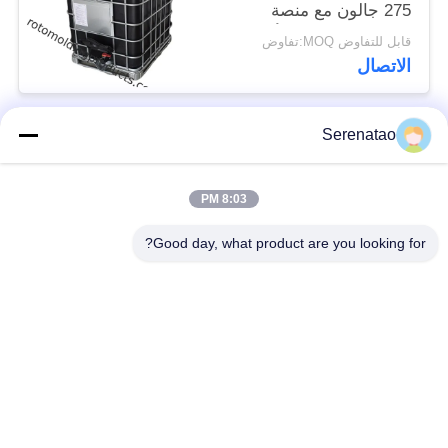
275 جالون مع منصة
نقالة معتمدة من الأمم
قابل للتفاوض MOQ:تفاوض
المتحدة
الاتصال
Serenatao
فئات شعبية
جميع
8:03 PM
منتجات Rotomolding
شاحنة بوكس ​​بوكس
Good day, what product are you looking for?
خزان الجرعات
اليورو التراص الحاويات
الكيميائية
خزانات طلاء روتو
فتح أعلى خزان
المخصصة
أسطواني
Aquaponic ينمو