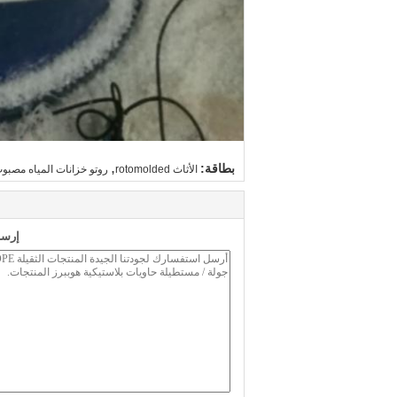
,
بطاقة:
الأثاث rotomolded
روتو خزانات المياه مصبو
إرسا