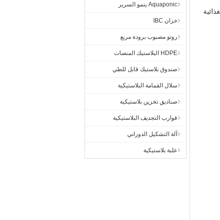
Aquaponic ينمو السرير
خزان IBC
روتو مصبوب برودة مربع
HDPE البلاستيك المنصات
صندوق بلاستيك قابل للطي
سلال القمامة البلاستيكية
صناديق تخزين بلاستيكية
قوارب التجديف البلاستيكية
آلة التشكيل الدوراني
علبة بلاستيكية