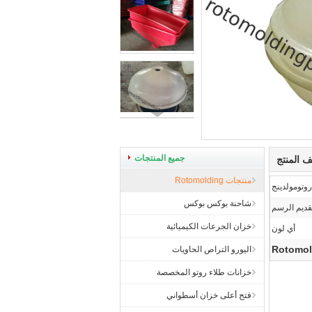
جميع المنتجات
 المنتج
منتجات Rotomolding
روتومولدينج
شاحنة بوكس ​​بوكس
ديم الرسم
خزان الجرعات الكيميائية
أي لون
اليورو التراص الحاويات
خزانات طلاء روتو المخصصة
فتح أعلى خزان أسطواني