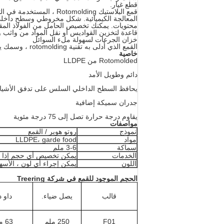
قطع غيار.
قمع البلاستيك Rotomolding ، المستخدمة في التعامل مع النباتات من المساحيق والحبيبات في الأدوية والمواد الغذائية والمواد الغذائية
المعالجة الكيميائية. شكل مخروطي وسطح دا
محتويات. يمكنك تخصيص الحامل من الفولاذ المقا
قاعدة لتخزين القواديس أو نقل المواد من واثب و
خزان الجرعات لسهولة ملء السوائل
القمع الذي أدلى به تقنية rotomolding ، وسمك يمكن أن تفعل 3-7 ملم
خاصية
Rotomolded من LLDPE
دائم وطويل الأمد
يحافظ السطح الداخلي السلس على تدفق الأشيا
جدران سميكة إضافية
يقاوم درجة حرارة تصل إلى 75 درجة مئوية
مواصفات
نموذج
روتو هوبر / القمع
مواد
LLDPE، garde food
سماكة
3-6 ملم
الخدمات
يمكن تخصيص أي حجم إذا ك
اللون
يمكن إجراء أي لون ، الأسه
الحجم الموجود للقمع في شركة Treering
قالب
يصل ضياء.
داو د
F01
250 ملم
63 ملم