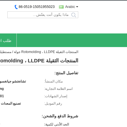
86-0519-15051955023
Arabic
search
طلب اق
المنتجات الثقيلة Rotomolding ، LLDPE جولة / مستطيلة حاويات بلاستيكية هوببرز
المنتجات الثقيلة Rotomolding ، LLDPE جولة / مستطيلة حاويات بلاستيكية هوببرز
تفاصيل المنتج:
مكان المنشأ:
تشانغتشو جيانغسو 
اسم العلامة التجارية:
ing
إصدار الشهادات:
001
رقم الموديل:
تصنيع المعدات ا
شروط الدفع والشحن:
الحد الأدنى لكمية: