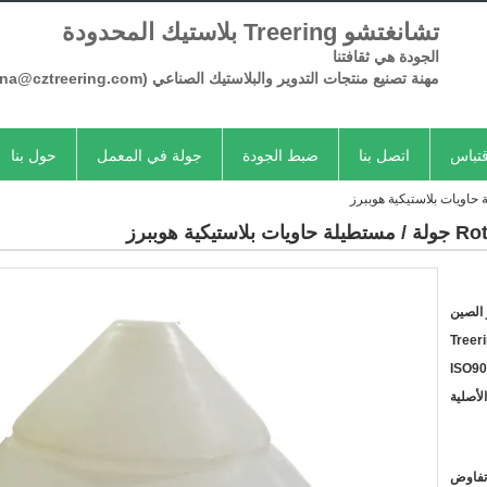
تشانغتشو Treering بلاستيك المحدودة
الجودة هي ثقافتنا
مهنة تصنيع منتجات
التدوير
والبلاستيك الصناعي
(Serena@cztreering.com)
تباس
اتصل بنا
ضبط الجودة
جولة في المعمل
حول بنا
الصين
Treer
ISO9
لأصلية
تفاوض