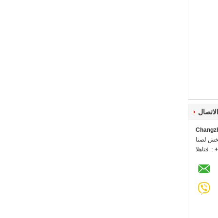
لاتصال
Changzho
ل شخص:
+
الهاتف ::