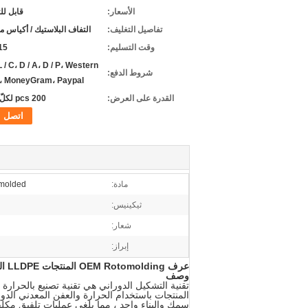
الأسعار:
قابل ل
تفاصيل التغليف:
التفاف البلاستيك / أكياس 
وقت التسليم:
3-15
 L / C، D / A، D / P، Western
شروط الدفع:
، MoneyGram، Paypal
القدرة على العرض:
200 pcs لكلّ أسبوع
اتصل
مادة:
Rotomolded 
ثيكينيس:
شعار:
إبراز:
عرف OEM Rotomolding المنتجات LLDPE الثقيلة جولة مستطيلة من البلاستيك هوبس وقمع
وصف
تقنية التشكيل الدوراني هي تقنية تصنيع بالحرارة
المنتجات باستخدام
الحرارة والعفن المعدني الدوا
سمك
والبناء واحد ، مما يلغي عمليات تلفيق مكل