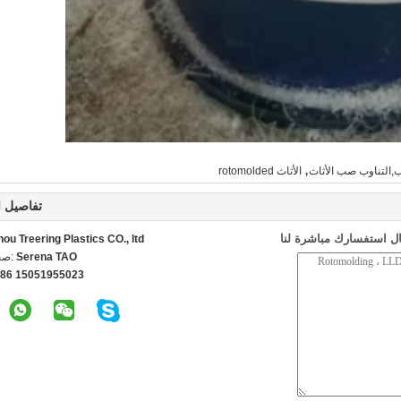
,
ب,التناوب صب الأثاث
الأثاث rotomolded
تفاصيل ا
ل استفسارك مباشرة لنا
u Treering Plastics CO., ltd
Serena TAO
اتص
86 15051955023