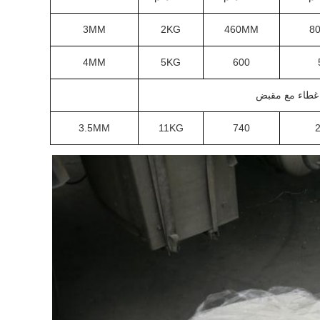
3MM
2KG
460MM
8
4MM
5KG
600
غطاء مع مقبض
3.5MM
11KG
740