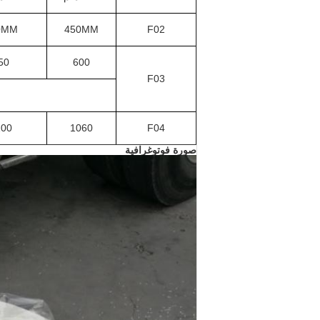
0MM
450MM
F02
50
600
F03
200
1060
F04
صورة فوتوغرافية