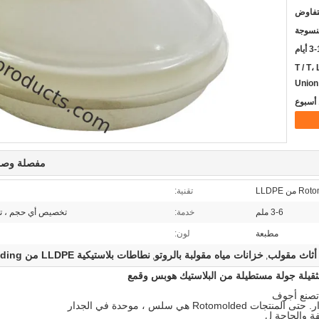
لتفاوض
منسوجة
 أيام
T / T،
Union
مفصلة وصف
من LLDPE
تقنية:
3-6 ملم
خدمة:
تخصيص أي حجم ، تق
مطبعة
لون:
أثاث مقولب
خزانات مياه مقولبة بالروتو
نطاطات بلاستيكية LLDPE من Rotomolding
,
,
 تصنع أجوف
ر.
حتى المنتجات Rotomolded هي سلس ، موحدة في الجدار
فة والحاجة ل