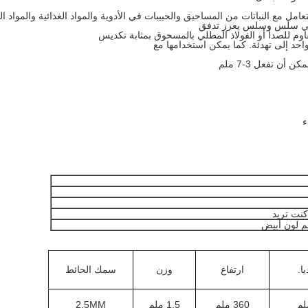
خلي سلس وسلس يعزز تدفق
وم للصدأ أو الفولاذ المطلي بالمسحوق بمثابة تكديس
احد إلى تهدئة. كما يمكن استخدامها مع
ء
نت تريد
م لون أبيض
يا.
ارتفاع
وزن
سمك الحائط
360 ملم
1.5 ملم
2.5MM