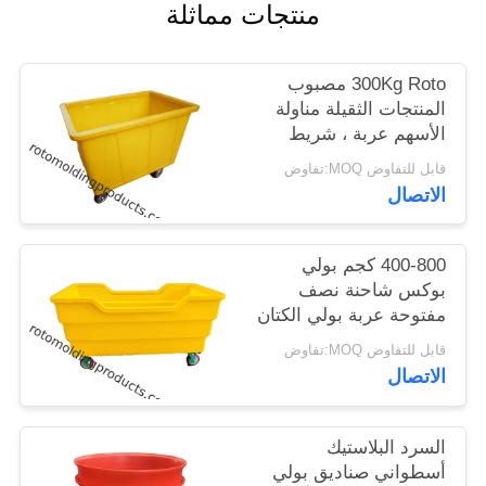
منتجات مماثلة
الموقع
300Kg Roto مصبوب
PRIVACY
المنتجات الثقيلة مناولة
POLICY
الأسهم عربة ، شريط
زجاجة بن يتخطى بولي
قابل للتفاوض MOQ:تفاوض
الاتصال
400-800 كجم بولي
بوكس ​​شاحنة نصف
مفتوحة عربة بولي الكتان
التجارية الغسيل على
قابل للتفاوض MOQ:تفاوض
عجلات
الاتصال
السرد البلاستيك
أسطواني صناديق بولي