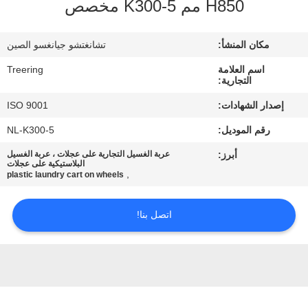
H850 مم K300-5 مخصص
جولة
في
مكان المنشأ:
تشانغتشو جيانغسو الصين
المعمل
اسم العلامة
Treering
التجارية:
مراقبة
إصدار الشهادات:
ISO 9001
الجودة
رقم الموديل:
NL-K300-5
أبرز:
عربة الغسيل التجارية على عجلات ، عربة الغسيل
اتصل
البلاستيكية على عجلات
,
plastic laundry cart on wheels
بنا
اتصل بنا!
اطلب
اقتباس
خريطة