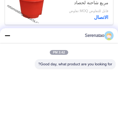
مربع شاحنة لحصاد
الأغذية والأدوية
قابل للتفاوض MOQ:تفاوض
الاتصال
Serenatao
فئات شعبية
جميع
3:42 PM
منتجات Rotomolding
شاحنة بوكس ​​بوكس
Good day, what product are you looking for?
خزان الجرعات
اليورو التراص الحاويات
الكيميائية
خزانات طلاء روتو
فتح أعلى خزان
المخصصة
أسطواني
Aquaponic ينمو