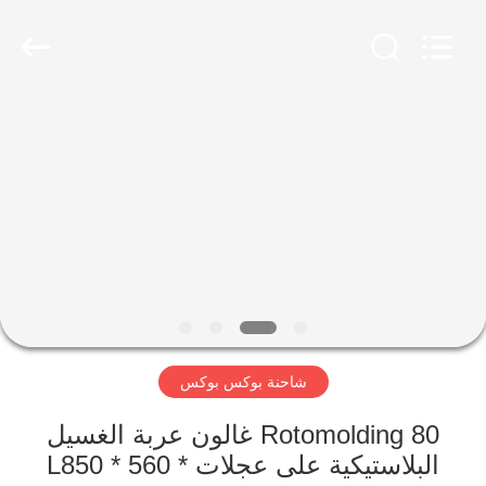
Treering
Plastics
CO.,
ltd.
All
Rights
Reserved.
الصفحة
الرئيسية
منتجات
أشرطة
فيديو
شاحنة بوكس ​​بوكس
معلومات
عنا
Rotomolding 80 غالون عربة الغسيل
البلاستيكية على عجلات L850 * 560 *