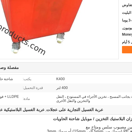
لتفاوض
البليت
يوما
يسترن يونيون,
Mone
مفصلة وصف
K400
يكتب:
شاحنة حاو
400 لتر
قدرة التحميل:
 بجانب المسبح ، تخزين الأجزاء في المستودع ، النقل
LLDPE +
مادة:
والتخزين والنقل الأخرى
عربة الغسيل التجارية على عجلات
عربة الغسيل البلاستيكية 
,
يثيلين مصبوب سلس ومتاح مع