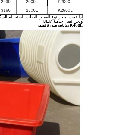
2930 * 1330
2000L
K2000L
3160 * 1340
2500L
K2500L
إذا قمت بحجز نوع القفص الصلب باستخدام الشك
ونحن نقبل خدمة OEM
K400L دبابات صورة تظهر