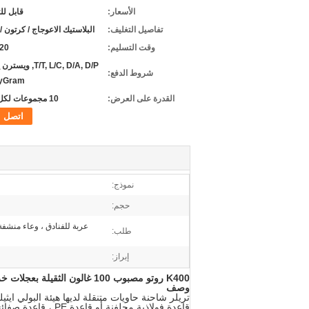
الأسعار:
قابل ل
تفاصيل التغليف:
البلاستيك الاعوجاج / كرتون / 
وقت التسليم:
3-20 
T/T, L/C, D/A, D/P, و
شروط الدفع:
yGram
القدرة على العرض:
10 مجموعات لكل 5 أيام
اتصل
نموذج:
حجم:
عربة للفنادق ، وعاء منشفة
طلب:
إبراز:
K400 روتو مصبوب 100 غالون الثقيلة بعجلات خزان البلاستيك التخزين / موبايل شاحنة الحاويات
وصف
تريلر
شاحنة حاويات متنقلة
لديها هيئة البولي ا
قاعدة
فولاذية مجلفنة
أو قاعدة PE ، قاعدة صفائح PE (سمك من 5mm إلى 15mm) أو سمك 3mm