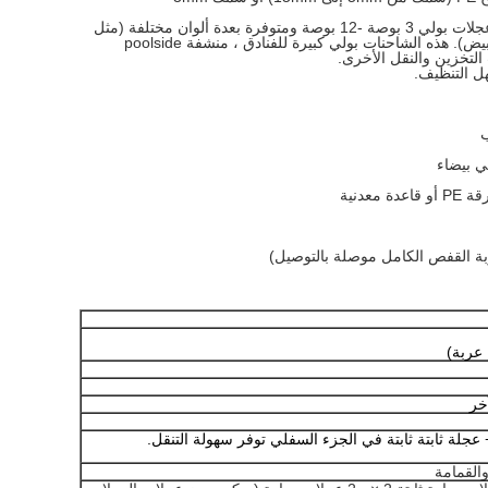
ة ألوان مختلفة (مثل
بيض).
هذه الشاحنات بولي كبيرة للفنادق ، منشفة poolside
لتخزين والنقل الأخرى.
هل التنظيف.
هي بيضاء
عدنية
ة القفص الكامل موصلة بالتوصيل)
عربة)
خر
القمامة