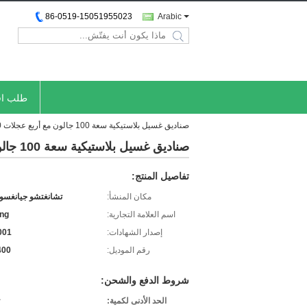
86-0519-15051955023
Arabic
search
طلب اق
صناديق غسيل بلاستيكية سعة 100 جالون مع أربع عجلات K400 روتو بسعة 400 كجم
صناديق غسيل بلاستيكية سعة 100 جالون مع أربع عجلات K400 روتو بسعة 400 كجم
تفاصيل المنتج:
مكان المنشأ:
تشانغتشو جيانغسو 
اسم العلامة التجارية:
ing
إصدار الشهادات:
001
رقم الموديل:
400
شروط الدفع والشحن:
الحد الأدنى لكمية: