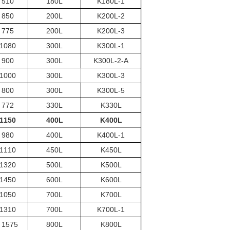
510 * 510
180L
K180L-1
850 * 600
200L
K200L-2
775 * 575
200L
K200L-3
1080 * 700
300L
K300L-1
900 * 650
300L
K300L-2-A
1000 * 650
300L
K300L-3
800 * 560
300L
K300L-5
772 * 772
330L
K330L
1150 * 760
400L
K400L
980 * 760
400L
K400L-1
1110 * 810
450L
K450L
1320 * 800
500L
K500L
1450 * 900
600L
K600L
1050 * 150
700L
K700L
1310 * 910
700L
K700L-1
1575 * 1210
800L
K800L