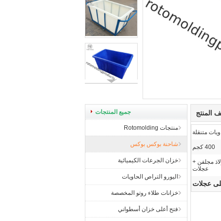
جميع المنتجات
 المنتج
منتجات Rotomolding
يات متنقلة
شاحنة بوكس ​​بوكس
400 كجم
خزان الجرعات الكيميائية
 فولاذ مجلفن +
عجلات
اليورو التراص الحاويات
على عجلات
خزانات طلاء روتو المخصصة
فتح أعلى خزان أسطواني