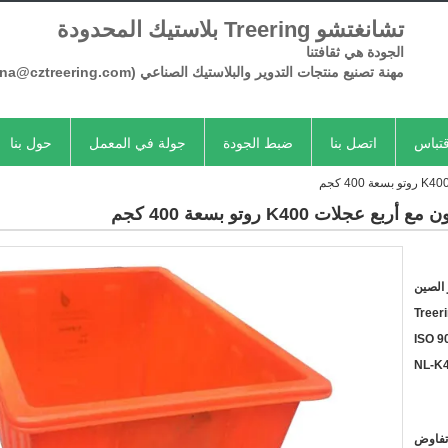
تشانغتشو Treering بلاستيك المحدودة
الجودة هي ثقافتنا
مهنة تصنيع منتجات
التدوير
والبلاستيك الصناعي
(Serena@cztreering.com)
تباس
اتصل بنا
ضبط الجودة
جولة في المعمل
حول بنا
الصين
Treer
ISO 9
NL-K
تفاوض