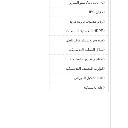
Aquaponic ينمو السرير
خزان IBC
روتو مصبوب برودة مربع
HDPE البلاستيك المنصات
صندوق بلاستيك قابل للطي
سلال القمامة البلاستيكية
صناديق تخزين بلاستيكية
قوارب التجديف البلاستيكية
آلة التشكيل الدوراني
علبة بلاستيكية