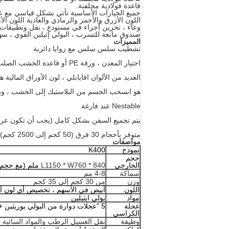
قاعدة فولاذية مجلفنة.
جميع الخيارات الأساسية تأتي بشكل قياسي مع عجلات بولي 3 بوصة -12 بوصة ومتوفرة بعد
اللون الأزرق والأحمر والرمادي والعادية اللون الأ
وعاء ،
تخزين
أجزاء
في مستودع ، نقل وتطبيقات ا
صندوق مانعة للتسرب ،
البولي إثيلين القوي ، س
المميزات
تشطيب سلس سلس مع زوايا دائرية
اختيار المعدن ، ورقة PE أو قاعدة الخشب الصلب
العديد من الألوان افايابلي ، لون الأوراق المالية 
هو انسحب الجسم من البلاستيك إلى الخشب ، ورقة PE أو قاعدة م
Nestable عند فارغة
يتم تجميع السفن بشكل كامل (يجب أن تكون عرب
متوفر بأحجام 30 فرق (50 كجم إلى 2500 كجم)
مواصفات
نموذج
K400
حجم
الخارجي
L1150 * W760 * 840
ملم (مع حجم 
سماكة
4-8 مم
وزن
من 30 كجم إلى 35 كجم
اللون
أبيض في الأسهم ، تخصيص أي لون آ
مواد
بولي ايثيلين
عجلة
5 "عجلات دوارة من البولي يوريثين + عجلة ثابتة ثابتة في الجزء السفلي توفر سهولة التنقل.
الكراسي
وظيفة
نقل الغسيل الرطب والمواد السائبة و