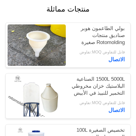
الموقع
منتجات مماثلة
PRIVACY
بولي الطاعمون هوبر
صناديق منتجات
POLICY
Rotomolding صغيرة
الحجم قمع D300 * H360
قابل للتفاوض MOQ:تفاوض
مم
الاتصال
1500L 5000L الصناعية
البلاستيك خزان مخروطي
التخمير للنبيذ في الأبيض
قابل للتفاوض MOQ:تفاوض
الاتصال
تخصيص الصغيرة 100L