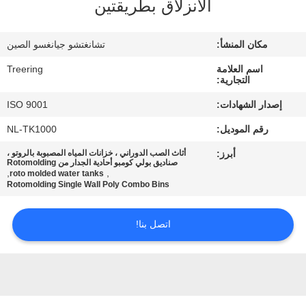
الانزلاق بطريقتين
جولة
في
مكان المنشأ:
تشانغتشو جيانغسو الصين
المعمل
اسم العلامة
Treering
التجارية:
مراقبة
إصدار الشهادات:
ISO 9001
الجودة
رقم الموديل:
NL-TK1000
أبرز:
أثاث الصب الدوراني ، خزانات المياه المصبوبة بالروتو ،
اتصل
صناديق بولي كومبو أحادية الجدار من Rotomolding
,
,
roto molded water tanks
Rotomolding Single Wall Poly Combo Bins
بنا
اتصل بنا!
اطلب
اقتباس
خريطة