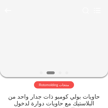
Treering
Plastics
CO.,
ltd.
All
Rights
Reserved.
الصفحة
الرئيسية
منتجات
أشرطة
فيديو
منتجات Rotomolding
معلومات
عنا
حاويات بولي كومبو ذات جدار واحد من
البلاستيك مع حاويات دوارة لدخول