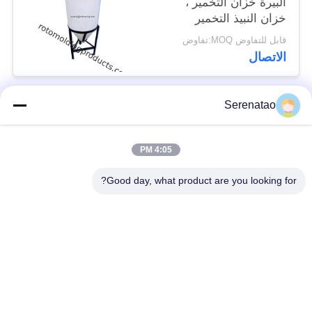
البيرة خزان التخمير ،
خزان النبيذ التخمير
قابل للتفاوض MOQ:تفاوض
الاتصال
Serenatao
فئات شعبية
جميع
4:05 PM
منتجات Rotomolding
شاحنة بوكس ​​بوكس
Good day, what product are you looking for?
خزان الجرعات
اليورو التراص الحاويات
الكيميائية
خزانات طلاء روتو
فتح أعلى خزان
المخصصة
أسطواني