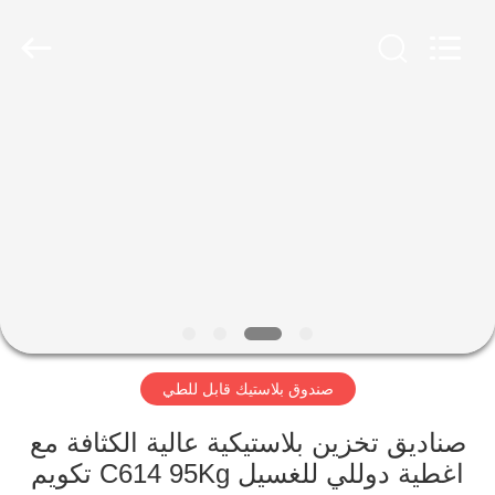
Treering
Plastics
CO.,
ltd.
All
Rights
Reserved.
الصفحة
الرئيسية
منتجات
أشرطة
فيديو
صندوق بلاستيك قابل للطي
معلومات
عنا
صناديق تخزين بلاستيكية عالية الكثافة مع
اغطية دوللي للغسيل C614 95Kg تكويم