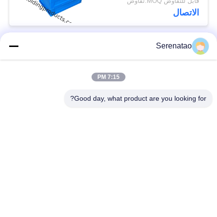
قابل للتفاوض MOQ:تفاوض
الاتصال
Serenatao
فئات شعبية
جميع
7:15 PM
منتجات Rotomolding
شاحنة بوكس ​​بوكس
Good day, what product are you looking for?
خزان الجرعات
اليورو التراص الحاويات
الكيميائية
خزانات طلاء روتو
فتح أعلى خزان
المخصصة
أسطواني
Aquaponic ينمو
خزان IBC
السرير