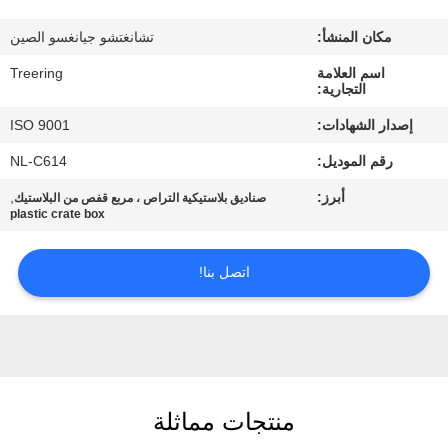
جولة
مكان المنشأ:
تشانغتشو جيانغسو الصين
في
اسم العلامة
Treering
المعمل
التجارية:
إصدار الشهادات:
ISO 9001
مراقبة
رقم الموديل:
NL-C614
الجودة
أبرز:
,
صناديق بلاستيكية التراص ، مربع قفص من البلاستيك
plastic crate box
اتصل
بنا
اتصل بنا!
اطلب
اقتباس
منتجات مماثلة
خريطة