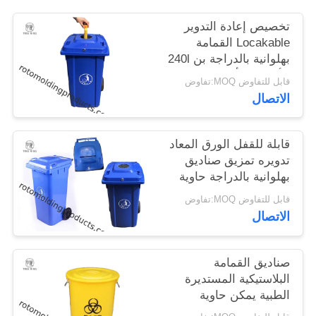
الموقع
تخصيص إعادة التدوير
Locakable القمامة
بهلوانية بالدراجة بن 240l
PRIVACY
الأزرق مع أغطية زجاجة
POLICY
قابل للتفاوض MOQ:تفاوض
مغلق
الاتصال
قابلة للقفل الورق المعاد
تدويره تمزيق صناديق
بهلوانية بالدراجة حاوية
حاوية المستندات السرية
قابل للتفاوض MOQ:تفاوض
الاتصال
صناديق القمامة
البلاستيكية المستديرة
الطبية يمكن حاوية
النفايات والنفايات