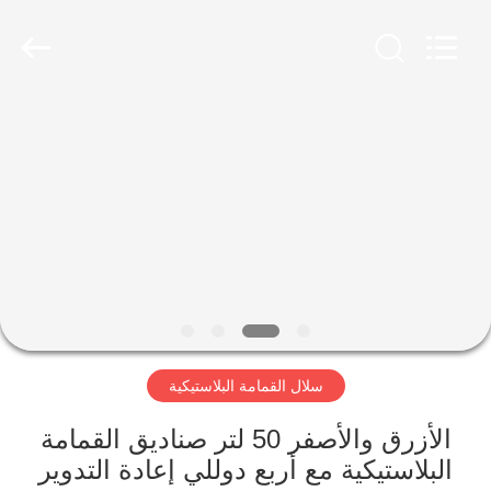
Treering
Plastics
CO.,
ltd.
All
Rights
Reserved.
الصفحة
الرئيسية
منتجات
أشرطة
فيديو
سلال القمامة البلاستيكية
معلومات
عنا
الأزرق والأصفر 50 لتر صناديق القمامة
البلاستيكية مع أربع دوللي إعادة التدوير