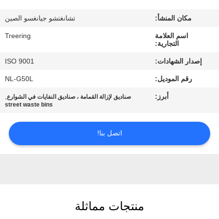
جولة
مكان المنشأ:
تشانغتشو جيانغسو الصين
في
اسم العلامة
Treering
المعمل
التجارية:
إصدار الشهادات:
ISO 9001
مراقبة
رقم الموديل:
NL-G50L
الجودة
أبرز:
,
صناديق لإزالة القمامة ، صناديق النفايات في الشوارع
street waste bins
اتصل
بنا
اتصل بنا!
اطلب
اقتباس
منتجات مماثلة
خريطة