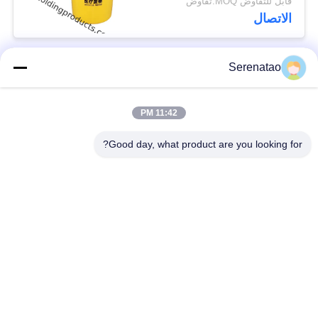
قابل للتفاوض MOQ:تفاوض
للمستشفى
الاتصال
Serenatao
فئات شعبية
جميع
11:42 PM
منتجات Rotomolding
شاحنة بوكس ​​بوكس
Good day, what product are you looking for?
خزان الجرعات
اليورو التراص الحاويات
الكيميائية
خزانات طلاء روتو
فتح أعلى خزان
المخصصة
أسطواني
Aquaponic ينمو
خزان IBC
السرير