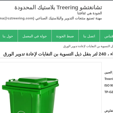
تشانغتشو Treering بلاستيك المحدودة
الجودة هي ثقافتنا
مهنة تصنيع منتجات
التدوير
والبلاستيك الصناعي
(Serena@cztreering.com)
تباس
اتصل بنا
ضبط الجودة
جولة في المعمل
حول بنا
ير الورق
الصين
Treer
ISO 9
TP-G
تفاوض