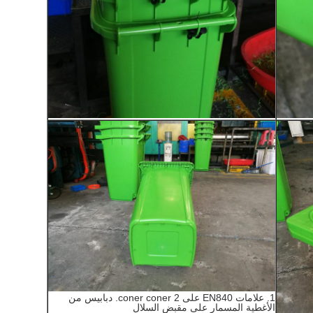
1. علامات EN840 على coner coner 2. دبابيس من
الأغطية المسمار على مقبض السلال