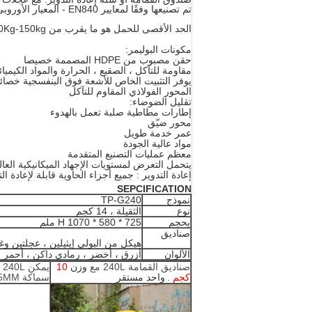
تم تصنيعها وفقًا لمعايير EN840 - المعيار الأوروبي المعترف به لحاويات النفايات المتنقلة.
الحد الأقصى للحمل هو ما يقرب من 100Kg-150kg
مكونات البوليمر:
حقن مصبوب من HDPE المصممة خصيصا
مقاومة للتآكل ، الصقيع ، الحرارة والمواد الكيميائ
يوفر التثبيت الخاص للأشعة فوق البنفسجية خصا
المحور الفولاذي المقاوم للتآكل
تقليل الضوضاء:
إطارات مطاطية صلبة تعمل بالهدوء
محور ضيّق
عمر خدمة طويل
مواد عالية الجودة
معظم عمليات التصنيع المتقدمة
يتحمل التعرض لمستويات الإجهاد الميكانيكية العال
إعادة التدوير
جميع أجزاء الحاوية قابلة لإعادة الت
:
SEPCIFICATION
نموذج
TP-G240
نوع
الثقيلة ، 14 كجم
بحجم
725 * 580 * H 1070 ملم
صناديق
هيكل من البولي إيثيلين
، عجلتين و
الألوان
أزرق ، أخضر ، رمادي داكن ، أحمر 
صناديق القمامة 240L مع
وزن
10
يمكن 240L القمامة مع الوزن
كجم
.
واحد مستقر
سماكة 5MM لرافعة شوكية