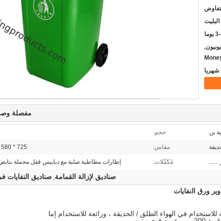
لتفاوض
البليت
يوما
يسترن يونيون,
Mone
مفصلة وصف
ة بن
حجم:
ديقة
مقاس:
725 * 580 * 1070 ملم
.....
مُكَمِّلات:
إطارات مطاطية صلبة مع دبابيس قفل محملة بناب
صناديق لإزالة القمامة
صناديق النفايات ف
,
ود قوي متين