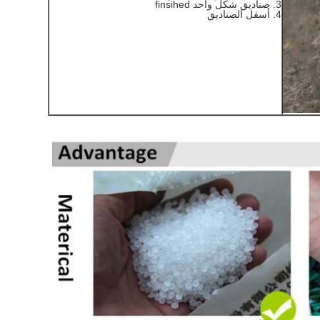
3. صناديق شكل واحد finsihed
4. أسفل الصناديق