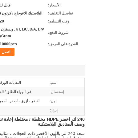
الأسعار:
قابل ل
تفاصيل التغليف:
البلاستيك الاعوجاج / كرتون / 
وقت التسليم:
3-20 
T/T, L/C, D/A, D/P, و
شروط الدفع:
yGram
القدرة على العرض:
10000pcs شهريا
اتصل
اسم:
النفايات الورقي
إستعمال:
في الهواء الطلق / الح
لون:
أخضر ، أزرق ، أصفر ، أحمر .
إبراز:
240 لتر أخضر HDPE مختلطة / مختلطة إﻋﺎدة ﺗدوﯾر ورق اﻟﻧﻔﺎﯾﺎت
وصف الصناديق البلاستيكية
سعة 240 لتر باللون الأخضر ذات العجلات ، مثالية للاستخدام في الهواء الطلق / الحديقة ، ورائعة للاستخدام إما
صندوق القمامة أو سلة إعادة التدوير.
مع عجلات قوية 200 مم وعم