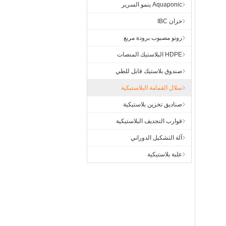
Aquaponic ينمو السرير
خزان IBC
روتو مصبوب برودة مربع
HDPE البلاستيك المنصات
صندوق بلاستيك قابل للطي
سلال القمامة البلاستيكية
صناديق تخزين بلاستيكية
قوارب التجديف البلاستيكية
آلة التشكيل الدوراني
علبة بلاستيكية