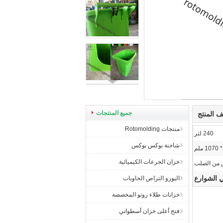
جميع المنتجات
 المنتج
منتجات Rotomolding
240 لتر
شاحنة بوكس ​​بوكس
خزان الجرعات الكيميائية
ض من الصلب
ي الشوارع
اليورو التراص الحاويات
خزانات طلاء روتو المخصصة
فتح أعلى خزان أسطواني