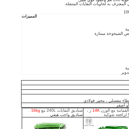
المميزات
ية
ئص الشيخوخة ممتازة
ية
دوير
غطاء مفصلي
، محور فولاذي
أو أصفر
14K
ز ،
صناديق النفايات 240L مع
16kg
.
صناديق واجب هيفي