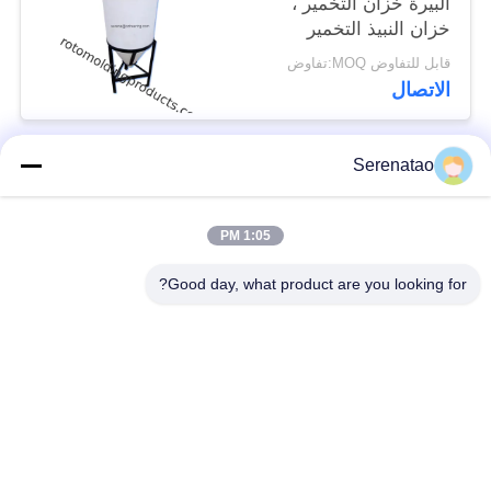
البيرة خزان التخمير ،
خزان النبيذ التخمير
قابل للتفاوض MOQ:تفاوض
الاتصال
Serenatao
فئات شعبية
جميع
1:05 PM
منتجات Rotomolding
شاحنة بوكس ​​بوكس
Good day, what product are you looking for?
خزان الجرعات
اليورو التراص الحاويات
الكيميائية
خزانات طلاء روتو
فتح أعلى خزان
المخصصة
أسطواني