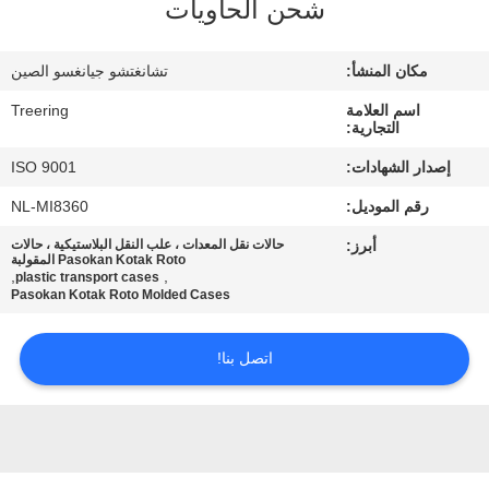
شحن الحاويات
جولة
في
مكان المنشأ:
تشانغتشو جيانغسو الصين
المعمل
اسم العلامة
Treering
التجارية:
مراقبة
إصدار الشهادات:
ISO 9001
الجودة
رقم الموديل:
NL-MI8360
أبرز:
حالات نقل المعدات ، علب النقل البلاستيكية ، حالات
اتصل
Pasokan Kotak Roto المقولبة
,
,
plastic transport cases
Pasokan Kotak Roto Molded Cases
بنا
اتصل بنا!
اطلب
اقتباس
خريطة