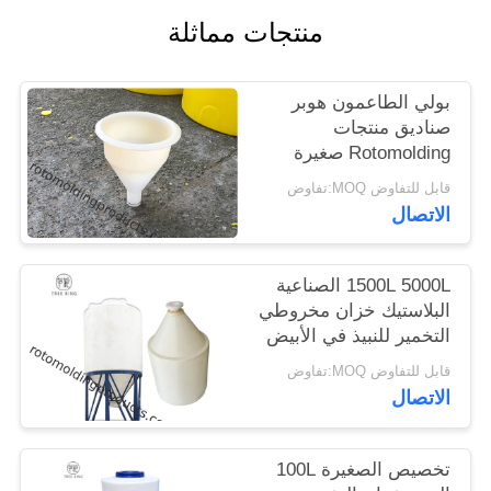
الموقع
منتجات مماثلة
PRIVACY
بولي الطاعمون هوبر
صناديق منتجات
POLICY
Rotomolding صغيرة
الحجم قمع D300 * H360
قابل للتفاوض MOQ:تفاوض
مم
الاتصال
1500L 5000L الصناعية
البلاستيك خزان مخروطي
التخمير للنبيذ في الأبيض
قابل للتفاوض MOQ:تفاوض
الاتصال
تخصيص الصغيرة 100L