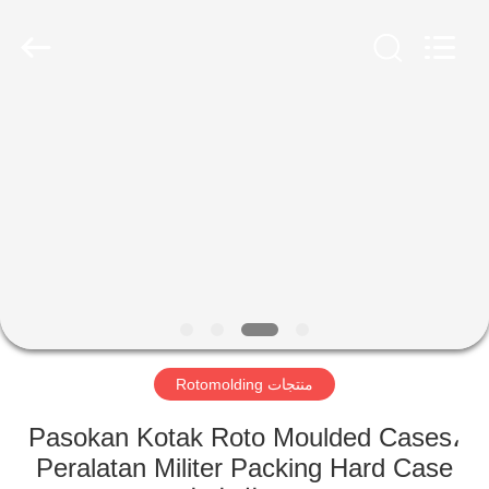
Treering
Plastics
CO.,
ltd.
All
Rights
Reserved.
الصفحة
الرئيسية
منتجات
أشرطة
فيديو
منتجات Rotomolding
معلومات
عنا
Pasokan Kotak Roto Moulded Cases،
Peralatan Militer Packing Hard Case