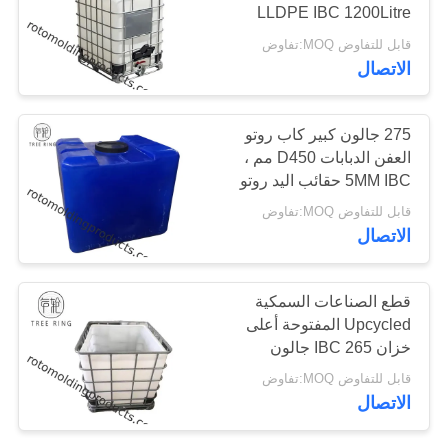
LLDPE IBC 1200Litre
الموقع
صناعة حسب الطلب
قابل للتفاوض MOQ:تفاوض
الاتصال
PRIVACY
POLICY
275 جالون كبير كاب روتو
العفن الدبابات D450 مم ،
5MM IBC حقائب اليد روتو
العفن خزان المياه في
قابل للتفاوض MOQ:تفاوض
قفص
الاتصال
قطع الصناعات السمكية
Upcycled المفتوحة أعلى
خزان IBC 265 جالون
لإعادة تدويرها
قابل للتفاوض MOQ:تفاوض
الاتصال