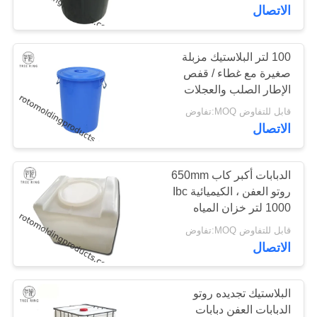
جولة
الاتصال
في
المعمل
100 لتر البلاستيك مزبلة
صغيرة مع غطاء / قفص
الإطار الصلب والعجلات
مراقبة
الحمراء أو الزرقاء
قابل للتفاوض MOQ:تفاوض
الجودة
الاتصال
اتصل
الدبابات أكبر كاب 650mm
روتو العفن ، الكيميائية Ibc
بنا
1000 لتر خزان المياه
قابل للتفاوض MOQ:تفاوض
اطلب
الاتصال
اقتباس
البلاستيك تجديده روتو
خريطة
الدبابات العفن دبابات