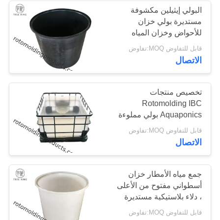
البولي إيثيلين مكشوفة
مستديرة بولي خزان
للأحواض وخزان المياه
سعة 500 لتر
قابل للتفاوض MOQ:تفاوض
الاتصال
تخصيص منتجات
Rotomolding IBC
Aquaponics بولي مملوءة
سرير للأنظمة Aquaponic
قابل للتفاوض MOQ:تفاوض
الاتصال
جمع مياه الأمطار خزان
أسطواني مفتوح من الأعلى
، دلاء بلاستيكية مستديرة
M200L
قابل للتفاوض MOQ:تفاوض