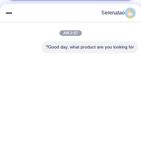
Serenatao
فئات شعبية
جميع
2:57 AM
منتجات Rotomolding
شاحنة بوكس ​​بوكس
Good day, what product are you looking for?
خزان الجرعات
اليورو التراص الحاويات
الكيميائية
خزانات طلاء روتو
فتح أعلى خزان
المخصصة
أسطواني
Aquaponic ينمو
خزان IBC
السرير