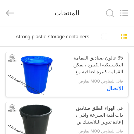
Treering
Plastics
CO.,
المنتجات
ltd.
All
Rights
Reserved.
الصفحة
strong plastic storage containers
الرئيسية
35 غالون صناديق القمامة
منتجات
البلاستيكية الكبيرة ، يمكن
القمامة كبيرة اضافية مع
أشرطة
مقابض
قابل للتفاوض MOQ:تفاوض
الاتصال
فيديو
معلومات
في الهواء الطلق صناديق
ذات أهبة السرعة وايلي ،
عنا
إعادة تدوير البلاستيك بن
100L مع غطاء / اغطية
قابل للتفاوض MOQ:تفاوض