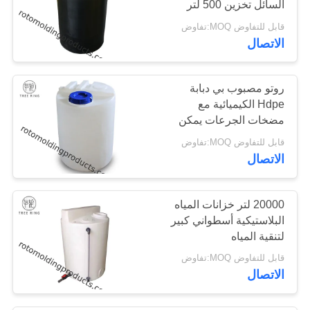
السائل تخزين 500 لتر
قابل للتفاوض MOQ:تفاوض
الاتصال
روتو مصبوب بي دبابة
Hdpe الكيميائية مع
مضخات الجرعات يمكن
السيطرة عليها و
قابل للتفاوض MOQ:تفاوض
Agitatiors Mc100
الاتصال
20000 لتر خزانات المياه
البلاستيكية أسطواني كبير
لتنقية المياه
قابل للتفاوض MOQ:تفاوض
الاتصال