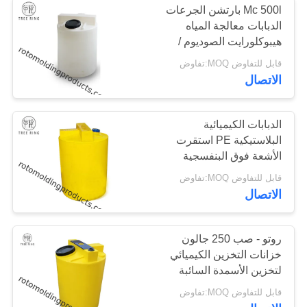
Mc 500l بارتشن الجرعات
الدبابات معالجة المياه
هيبوكلورايت الصوديوم /
التبييض Rotomolded
قابل للتفاوض MOQ:تفاوض
الاتصال
الدبابات الكيميائية
البلاستيكية PE استقرت
الأشعة فوق البنفسجية
للحصول على مياه التبريد
قابل للتفاوض MOQ:تفاوض
معالجة Mc 1000l
الاتصال
Rotomolding
روتو - صب 250 جالون
خزانات التخزين الكيميائي
لتخزين الأسمدة السائبة
السائبة
قابل للتفاوض MOQ:تفاوض