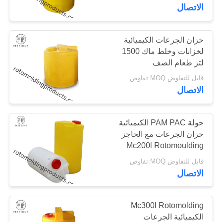
جولة
الاتصال
في
المعمل
خزان الجرعات الكيميائية
لخزانات وخلط ماك 1500
لتر طعام الصف
مراقبة
قابل للتفاوض MOQ:تفاوض
الجودة
الاتصال
اتصل
جولة PAM PAC الكيميائية
خزان الجرعات مع الحاجز
بنا
Mc200l Rotomoulding
دائم
قابل للتفاوض MOQ:تفاوض
اطلب
الاتصال
اقتباس
Mc300l Rotomolding
خريطة
الكيميائية الجرعات