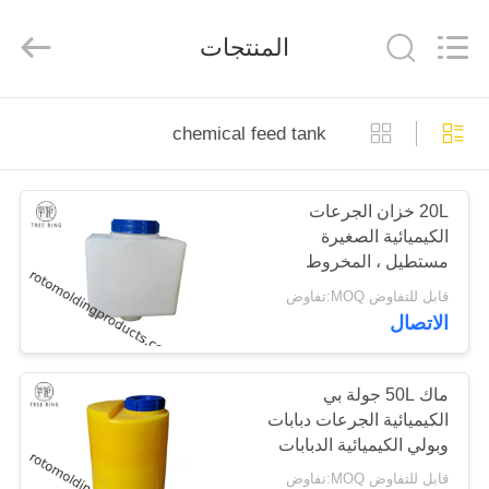
Treering
Plastics
CO.,
المنتجات
ltd.
All
Rights
Reserved.
الصفحة
chemical feed tank
الرئيسية
20L خزان الجرعات
منتجات
الكيميائية الصغيرة
مستطيل ، المخروط
أشرطة
السفلي شطف خزان
قابل للتفاوض MOQ:تفاوض
الأعلاف الكيميائية
الاتصال
فيديو
معلومات
ماك 50L جولة بي
الكيميائية الجرعات دبابات
عنا
وبولي الكيميائية الدبابات
مع مضخة الجرعات لا يتجزأ
قابل للتفاوض MOQ:تفاوض