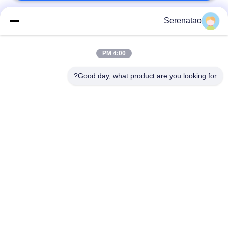
Serenatao
فئات شعبية
جميع
4:00 PM
منتجات Rotomolding
شاحنة بوكس ​​بوكس
Good day, what product are you looking for?
خزان الجرعات
اليورو التراص الحاويات
الكيميائية
خزانات طلاء روتو
فتح أعلى خزان
المخصصة
أسطواني
Aquaponic ينمو
خزان IBC
السرير