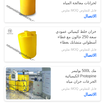
لخزانات معالجة المياه
الموقع
تخزين / خلط
قابل للتفاوض MOQ:تفاوض
الاتصال
PRIVACY
POLICY
خزان خلط كيميائي عمودي
سعة 250 جالون مع غطاء
أسطواني متشابك بغطاء
300 مم
قابل للتفاوض MOQ:تفاوض
الاتصال
مك 500L بوليمر
Protopine الكيميائية
الجرعات خزان مياه
الصرف الصحي المعالجة ،
قابل للتفاوض MOQ:تفاوض
خزان خلط الكيميائية
الاتصال