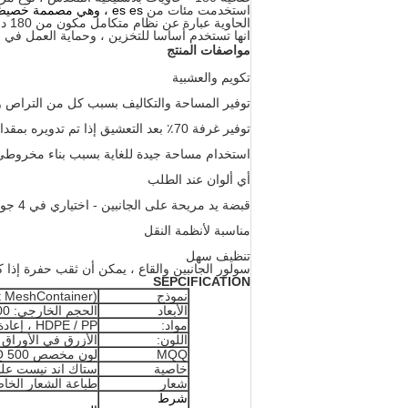
استخدمت
مئات من
es es ، وهي
مصممة خصيصًا لتضمين ما
الحاوية عبارة عن نظام متكامل مكون من 180 درجة من
انها تستخدم أساسا للتخزين ، وحماية العمل في ال
مواصفات المنتج
تكويم والعشبية
توفير المساحة والتكاليف بسبب كل من التراص و
توفير غرفة 70٪ بعد التعشيق إذا تم تدويره بمقدار 180 درجة
استخدام مساحة جيدة للغاية بسبب بناء مخروط
أي ألوان عند الطلب
قبضة يد مريحة على الجانبين - اختياري في 4 جوانب
مناسبة لأنظمة النقل
تنظيف سهل
سولور الجانبين والقاع ، يمكن أن ثقب حفرة إذا
SEPCIFICATION
نموذج
t MeshContainer)
الأبعاد
الحجم الخارجي: 600 * 400 * 230
مواد:
HDPE / PP ، إعادة التدوير
اللون:
الأزرق في الأوراق 
MQQ
لون مخصص MQQ 500 جهاز كمبيوتر شخصى
خاصية
ستاك اند نيست علبة أسما
شعار
طباعة الشعار الخ
شرط