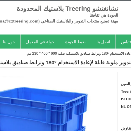
تشانغتشو Treering بلاستيك المحدودة
الجودة هي ثقافتنا
مهنة تصنيع منتجات
التدوير
والبلاستيك الصناعي
(Serena@cztreering.com)
تباس
اتصل بنا
ضبط الجودة
جولة في المعمل
حول بنا
ية صلبة 600 * 400 * 230 مم
استخدام 180º وترابط صناديق بلاستيكية صلبة 600 * 400 * 230 مم
الصين
Treer
ISO 9
NL-C
تفاوض