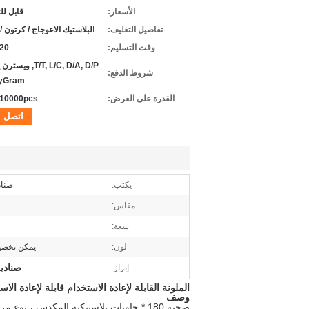
الأسعار:
قابل ل
تفاصيل التغليف:
البلاستيك الاعوجاج / كرتون / 
وقت التسليم:
3-20 
T/T, L/C, D/A, D/P, و
شروط الدفع:
yGram
القدرة على العرض:
10000pcs شهريا
اتصل
يكتب:
صناد
مقاس:
سعة:
لون:
يمكن تخصيص
صنادي
إبراز:
الملونة القابلة لإعادة الاستخدام قابلة لإعادة الاستخدام 180º التراص وصناديق الصيد البلاستيكية المباعة مربع 0
وصف
صحية 180 * حاويات بلاستيكية المكدس ، نوع مربع الصلبة ، والذي