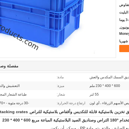
لتفاوض
البليت
يوما
يسترن يونيون,
Mone
مفصلة وصف
يق السمك المكدس والعش
مادة:
600 * 400 * 230 ملم
ميزة:
التعشيش والتك
55 لتر
شعار:
طباعة الشعار المج
 الأسهم الزرقاء ، أي لون
ارتفاع درجة الحرارة:
-30 درجة مئوية - +70 درجة مئوية
ق تخزين بلاستيكية قابلة للتكديس وأقفاص بلاستيكية للتراص
stacking crates
,
60 * 400 * 230
يتم مادة PP
، ويمكن أن يكون